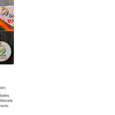
ión.
idades.
 Marcela
amento