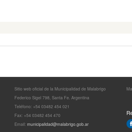
Sitio web oficial de la Municipalidad de Malabrigo
Ma
Federico Sigel 798, Santa Fe. Argentina
Teléfono: +54 03482 454 021
Re
Fax: +54 03482 454 470
Email:
municipalidad@malabrigo.gob.ar