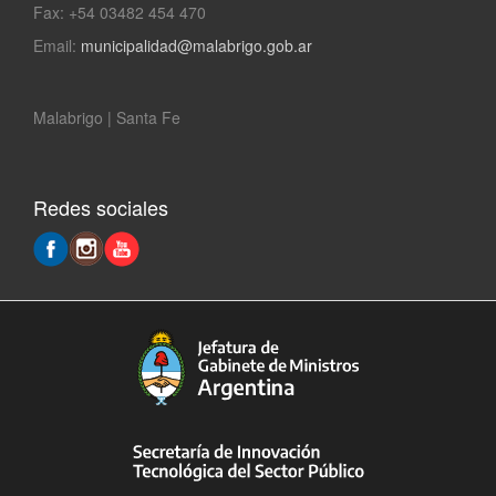
Fax: +54 03482 454 470
Email:
municipalidad@malabrigo.gob.ar
Malabrigo | Santa Fe
Redes sociales