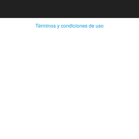
(Abre
Términos y condiciones de uso
en
ventana
nueva)