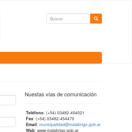
Formulario
Buscar
de
búsqueda
Nuestas vías de comunicación
Teléfono
: (+54) 03482-454021
Fax
: (+54) 03482-454470
Email
:
municipalidad@malabrigo.gob.ar
Web
: www.malabrigo.gob.ar