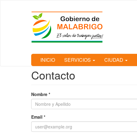
Ir
al
contenido
principal
INICIO
SERVICIOS
CIUDAD
Contacto
Nombre
*
Email
*