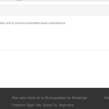
visitor and to prevent automated spam submissions.
Sitio web oficial de la Municipalidad de Malabrigo
Ma
Federico Sigel 798, Santa Fe. Argentina