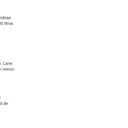
ándose
0 litros
e, Lane
en menor
0
ad de