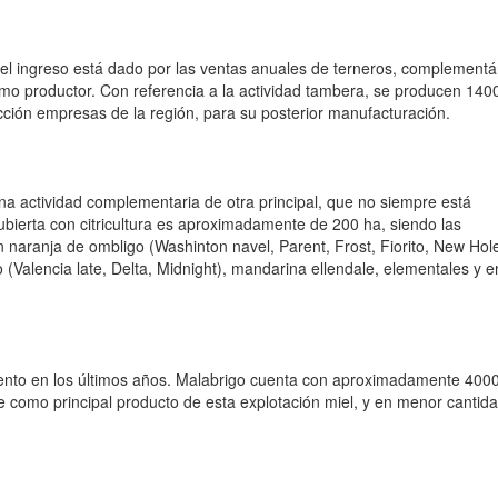
en el ingreso está dado por las ventas anuales de terneros, complement
mo productor. Con referencia a la actividad tambera, se producen 1400
cción empresas de la región, para su posterior manufacturación.
una actividad complementaria de otra principal, que no siempre está
ubierta con citricultura es aproximadamente de 200 ha, siendo las
con naranja de ombligo (Washinton navel, Parent, Frost, Fiorito, New Hol
(Valencia late, Delta, Midnight), mandarina ellendale, elementales y 
iento en los últimos años. Malabrigo cuenta con aproximadamente 400
 como principal producto de esta explotación miel, y en menor cantid