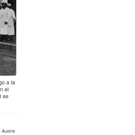
go a la
n el
0 se
 Austria