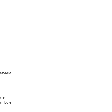
,
 asegura
y el
 tambo e