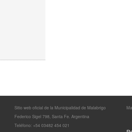
Sitio web oficial de la Municipalidad de Malabrigo
Ma
Federico Sigel 798, Santa Fe. Argentina
Teléfono: +54 03482 454 021
Re