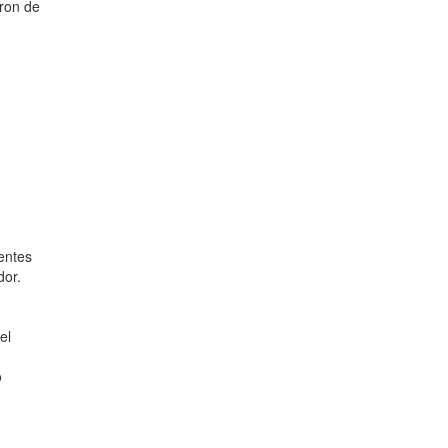
eron de
entes
dor.
el
o