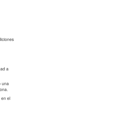
diciones
dad a
o una
zona.
 en el