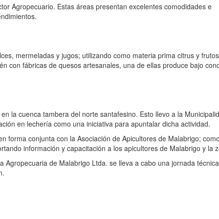
ector Agropecuario. Estas áreas presentan excelentes comodidades e
endimientos.
es, mermeladas y jugos; utilizando como materia prima citrus y frutos
ién con fábricas de quesos artesanales, una de ellas produce bajo con
n la cuenca tambera del norte santafesino. Esto llevo a la Municipali
ción en lechería como una iniciativa para apuntalar dicha actividad.
 en forma conjunta con la Asociación de Apicultores de Malabrigo; com
ortando información y capacitación a los apicultores de Malabrigo y la 
va Agropecuaria de Malabrigo Ltda. se lleva a cabo una jornada técnica
n.